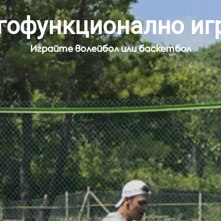
гофункционално иг
Играйте волейбол или баскетбол