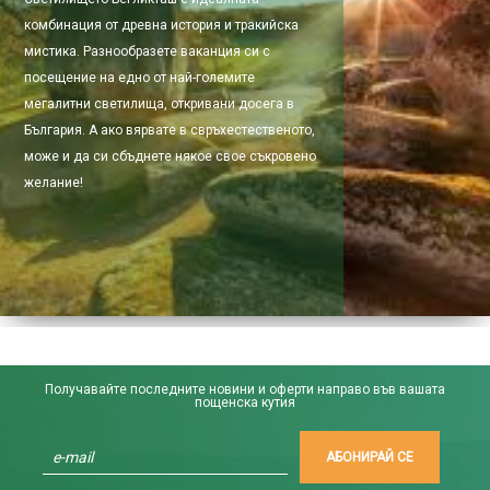
комбинация от древна история и тракийска
мистика. Разнообразете ваканция си с
посещение на едно от най-големите
мегалитни светилища, откривани досега в
България. А ако вярвате в свръхестественото,
може и да си сбъднете някое свое съкровено
желание!
Получавайте последните новини и оферти направо във вашата
пощенска кутия
АБОНИРАЙ СЕ