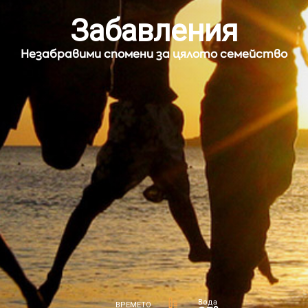
Забавления
Незабравими спомени за цялото семейство
Вода
ВРЕМЕТО