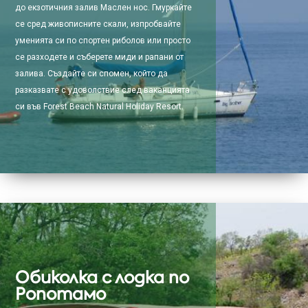
до екзотичния залив Маслен нос. Гмуркайте
се сред живописните скали, изпробвайте
уменията си по спортен риболов или просто
се разходете и съберете миди и рапани от
залива. Създайте си спомен, който да
разказвате с удоволствие след ваканцията
си във Forest Beach Natural Holiday Resort.
Обиколка с лодка по
Ропотамо