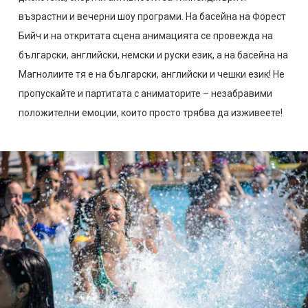
възрастни и вечерни шоу програми. На басейна на Форест
Бийч и на откритата сцена анимацията се провежда на
български, английски, немски и руски език, а на басейна на
Магнолиите тя е нa български, английски и чешки език! Не
пропускайте и партитата с аниматорите – незабравими
положителни емоции, които просто трябва да изживеете!