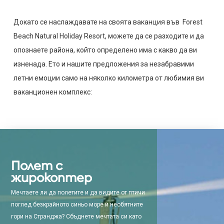
Докато се наслаждавате на своята ваканция във Forest
Beach Natural Holiday Resort, можете да се разходите и да
опознаете района, който определено има с какво да ви
изненада. Ето и нашите предложения за незабравими
летни емоции само на няколко километра от любимия ви
ваканционен комплекс:
Полет с
жирокоптер
Мечтаете ли да полетите и да видите от птичи
поглед безкрайното синьо море и необятните
гори на Странджа? Сбъднете мечтата си като