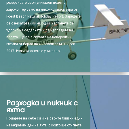
резервирате своя уникален полет с
жирокоптер само на няколко километра от
Foest Beach Natural Holiday Resort. Заредете
се с незабравими емоции, настанете се
удобно на седалката и се насладете на
полета. Ще се любувате на невероятни
гледки от борда на жирокоптер МТО Sport
2017. Изживяването е уникално!
Разходка и пикник с
яхта
Подарете на себе си и на своите близки един
незабравим ден на яхта, с която ще стигнете