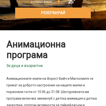
25°
В FOREST BEACH
РЕЗЕРВИРАЙ
Анимационна
програма
За деца и възрастни
Анимационните екипи на Форест Бийч и Магнолиите се
грижат за доброто настроение на нашите малки и
пораснали гости от 10.06 до 31.08. Шестдневната им
програма включва: миниклуб с детска анимация и детска
дискотека, спортни активности за тийнейджъри и