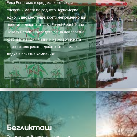
Река Ропотамо е сред малкото тихи и
спокойни места по родното Черноморие –
едно чудно местенце, което непременно да
посетите, докато сте във Forest Beach Natural
Holiday Resort. Насладете се на невероятно
красивите водни лилии и на живописната
флора около реката, докато сте на малка
лодка в приятна компания!
Бегликташ
Светилището Бегликташ е идеалната