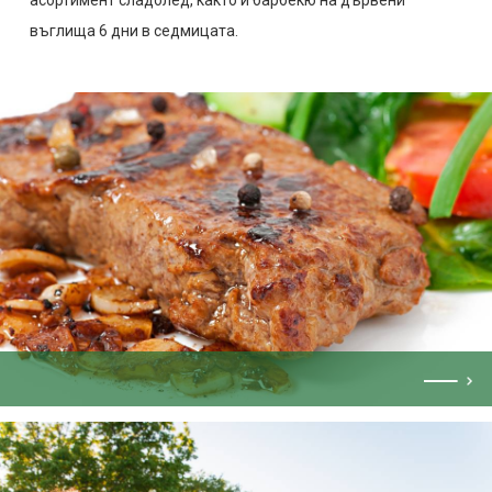
асортимент сладолед, както и барбекю на дървени
въглища 6 дни в седмицата.