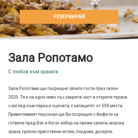
25°
В VILLAS HOLIDAY
3*
РЕЗЕРВИРАЙ
Зала Ропотамо
С любов към храната
Зала Ропотамо ще посрещне своите гости през сезон
2020. Тя е на едно ниво със закрита част и открити тераси
с изглед към парка и сцената, с капацитет от 550 места.
Приветливият персонал ще Ви посрещне с бюфети за
готвене пред Вас и богат избор на свежи салати, морска
храна, прясно приготвени ястия, плодове, десерти,