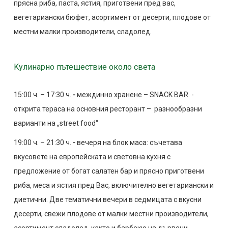
прясна риба, паста, ястия, приготвени пред вас,
вегетариански бюфет, асортимент от десерти, плодове от
местни малки производители, сладолед.
Kулинарно пътешествие около света
15:00 ч. – 17:30 ч.
-
междинно хранене – SNACK BAR -
открита тераса на основния ресторант – разнообразни
варианти на „street food“
19:00 ч. – 21:30 ч.
-
вечеря на блок маса: съчетава
вкусовете на европейската и световна кухня с
предложение от богат салатен бар и прясно приготвени
риба, меса и ястия пред Вас, включително вегетариански и
диетични. Две тематични вечери в седмицата с вкусни
десерти, свежи плодове от малки местни производители,