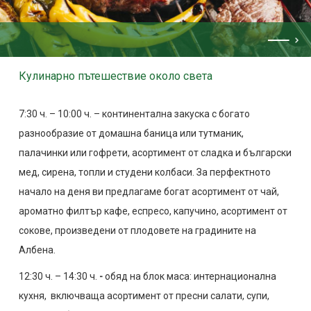
Кулинарно пътешествие около света
7:30 ч. – 10:00 ч. – континентална закуска с богато
разнообразие от домашна баница или тутманик,
палачинки или гофрети, асортимент от сладка и български
мед, сирена, топли и студени колбаси. За перфектното
начало на деня ви предлагаме богат асортимент от чай,
ароматно филтър кафе, еспресо, капучино, асортимент от
сокове, произведени от плодовете на градините на
Албена.
12:30 ч. – 14:30 ч.
-
обяд на блок маса: интернационална
кухня, включваща асортимент от пресни салати, супи,