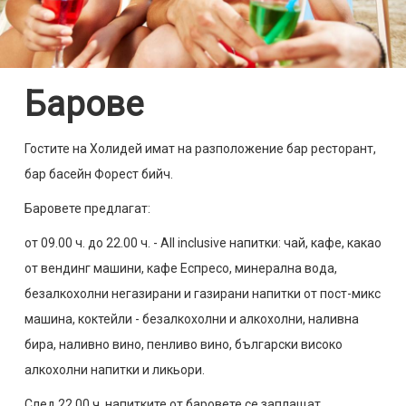
Барове
Гостите на Холидей имат на разположение бар ресторант,
бар басейн Форест бийч.
Баровете предлагат:
от 09.00 ч. до 22.00 ч. - All inclusive напитки: чай, кафе, какао
от вендинг машини, кафе Еспресо, минерална вода,
безалкохолни негазирани и газирани напитки от пост-микс
машина, коктейли - безалкохолни и алкохолни, наливна
бира, наливно вино, пенливо вино, български високо
алкохолни напитки и ликьори.
След 22.00 ч. напитките от баровете се заплащат.