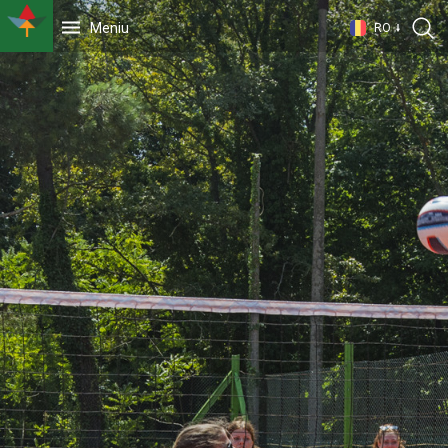
Meniu
RO